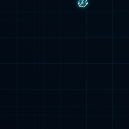
首页| J9九游国际集团中国官方网站| 本地算力与云端Token波峰外挂！
5月21日 敬请期待
了解更多