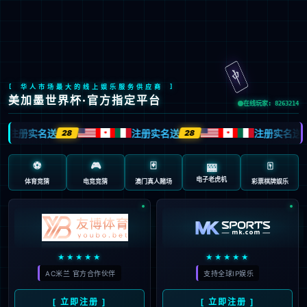
emc易倍
emc易倍文化
践行“通”的哲学，以人为本，诚信通达；
立天人合一之德，行大健康之道。
了解更多>